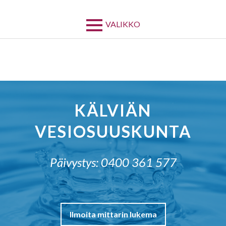
Siirry
sisältöön
VALIKKO
KÄLVIÄN
VESIOSUUSKUNTA
Päivystys: 0400 361 577
Ilmoita mittarin lukema