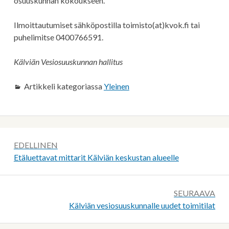
osuuskunnan kokoukseen.
Ilmoittautumiset sähköpostilla toimisto(at)kvok.fi tai
puhelimitse 0400766591.
Kälviän Vesiosuuskunnan hallitus
Artikkeli kategoriassa
Yleinen
Artikkelien
EDELLINEN
selaus
Edellinen:
Etäluettavat mittarit Kälviän keskustan alueelle
SEURAAVA
Seuraava:
Kälviän vesiosuuskunnalle uudet toimitilat