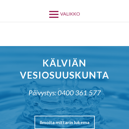
Siirry
sisältöön
VALIKKO
KÄLVIÄN
VESIOSUUSKUNTA
Päivystys: 0400 361 577
Ilmoita mittarin lukema