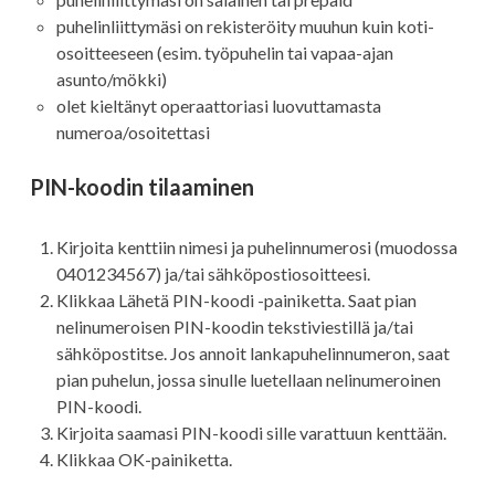
puhelinliittymäsi on rekisteröity muuhun kuin koti-
osoitteeseen (esim. työpuhelin tai vapaa-ajan
asunto/mökki)
olet kieltänyt operaattoriasi luovuttamasta
numeroa/osoitettasi
PIN-koodin tilaaminen
Kirjoita kenttiin nimesi ja puhelinnumerosi (muodossa
0401234567) ja/tai sähköpostiosoitteesi.
Klikkaa Lähetä PIN-koodi -painiketta. Saat pian
nelinumeroisen PIN-koodin tekstiviestillä ja/tai
sähköpostitse. Jos annoit lankapuhelinnumeron, saat
pian puhelun, jossa sinulle luetellaan nelinumeroinen
PIN-koodi.
Kirjoita saamasi PIN-koodi sille varattuun kenttään.
Klikkaa OK-painiketta.