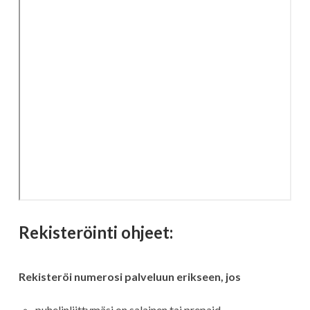
Rekisteröinti ohjeet:
Rekisteröi numerosi palveluun erikseen, jos
puhelinliittymäsi on salainen tai prepaid