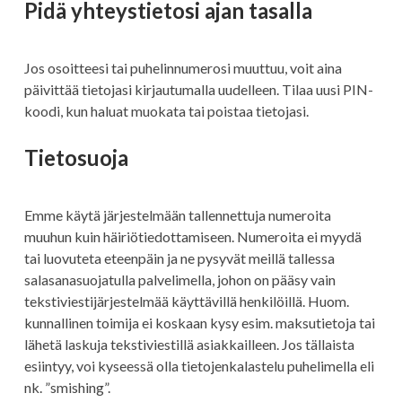
Pidä yhteystietosi ajan tasalla
Jos osoitteesi tai puhelinnumerosi muuttuu, voit aina
päivittää tietojasi kirjautumalla uudelleen. Tilaa uusi PIN-
koodi, kun haluat muokata tai poistaa tietojasi.
Tietosuoja
Emme käytä järjestelmään tallennettuja numeroita
muuhun kuin häiriötiedottamiseen. Numeroita ei myydä
tai luovuteta eteenpäin ja ne pysyvät meillä tallessa
salasanasuojatulla palvelimella, johon on pääsy vain
tekstiviestijärjestelmää käyttävillä henkilöillä. Huom.
kunnallinen toimija ei koskaan kysy esim. maksutietoja tai
lähetä laskuja tekstiviestillä asiakkailleen. Jos tällaista
esiintyy, voi kyseessä olla tietojenkalastelu puhelimella eli
nk. ”smishing”.