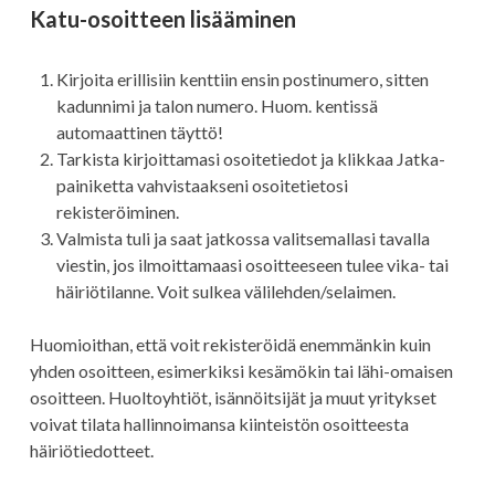
Katu-osoitteen lisääminen
Kirjoita erillisiin kenttiin ensin postinumero, sitten
kadunnimi ja talon numero. Huom. kentissä
automaattinen täyttö!
Tarkista kirjoittamasi osoitetiedot ja klikkaa Jatka-
painiketta vahvistaakseni osoitetietosi
rekisteröiminen.
Valmista tuli ja saat jatkossa valitsemallasi tavalla
viestin, jos ilmoittamaasi osoitteeseen tulee vika- tai
häiriötilanne. Voit sulkea välilehden/selaimen.
Huomioithan, että voit rekisteröidä enemmänkin kuin
yhden osoitteen, esimerkiksi kesämökin tai lähi-omaisen
osoitteen. Huoltoyhtiöt, isännöitsijät ja muut yritykset
voivat tilata hallinnoimansa kiinteistön osoitteesta
häiriötiedotteet.