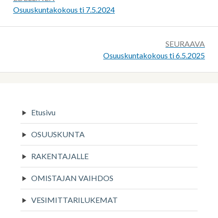
selaus
Edellinen:
Osuuskuntakokous ti 7.5.2024
SEURAAVA
Seuraava:
Osuuskuntakokous ti 6.5.2025
Sivupalkki
Etusivu
OSUUSKUNTA
RAKENTAJALLE
OMISTAJAN VAIHDOS
VESIMITTARILUKEMAT