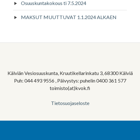
Osuuskuntakokous ti 7.5.2024
MAKSUT MUUTTUVAT 1.1.2024 ALKAEN
Alapalkin
sivupalkki
Kälviän Vesiosuuskunta, Kruutikellarinkatu 3, 68300 Kälviä
Puh: 044 493 9556 , Päivystys: puhelin 0400 361 577
toimisto(at)kvok.fi
Tietosuojaseloste