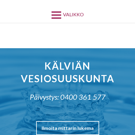
Siirry
sisältöön
VALIKKO
KÄLVIÄN
VESIOSUUSKUNTA
Päivystys: 0400 361 577
Ilmoita mittarin lukema