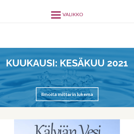
Siirry
sisältöön
VALIKKO
KUUKAUSI:
KESÄKUU 2021
Ilmoita mittarin lukema
MURUPOLKU