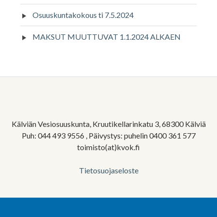
Osuuskuntakokous ti 7.5.2024
MAKSUT MUUTTUVAT 1.1.2024 ALKAEN
Alapalkin
sivupalkki
Kälviän Vesiosuuskunta, Kruutikellarinkatu 3, 68300 Kälviä
Puh: 044 493 9556 , Päivystys: puhelin 0400 361 577
toimisto(at)kvok.fi
Tietosuojaseloste