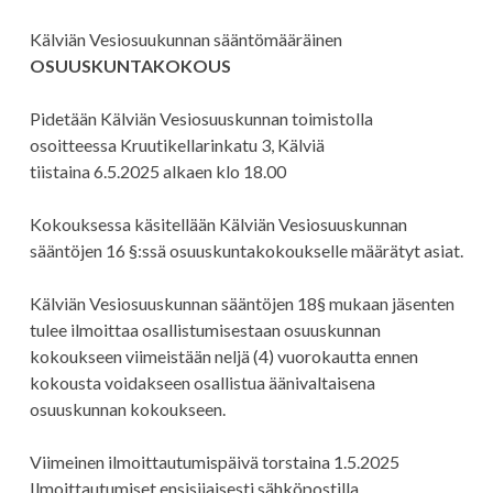
Kälviän Vesiosuukunnan sääntömääräinen
OSUUSKUNTAKOKOUS
Pidetään Kälviän Vesiosuuskunnan toimistolla
osoitteessa Kruutikellarinkatu 3, Kälviä
tiistaina 6.5.2025 alkaen klo 18.00
Kokouksessa käsitellään Kälviän Vesiosuuskunnan
sääntöjen 16 §:ssä osuuskuntakokoukselle määrätyt asiat.
Kälviän Vesiosuuskunnan sääntöjen 18§ mukaan jäsenten
tulee ilmoittaa osallistumisestaan osuuskunnan
kokoukseen viimeistään neljä (4) vuorokautta ennen
kokousta voidakseen osallistua äänivaltaisena
osuuskunnan kokoukseen.
Viimeinen ilmoittautumispäivä torstaina 1.5.2025
Ilmoittautumiset ensisijaisesti sähköpostilla