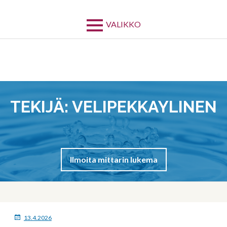
Siirry
sisältöön
VALIKKO
TEKIJÄ:
VELIPEKKAYLINEN
Ilmoita mittarin lukema
MURUPOLKU
JULKAISTU
13.4.2026