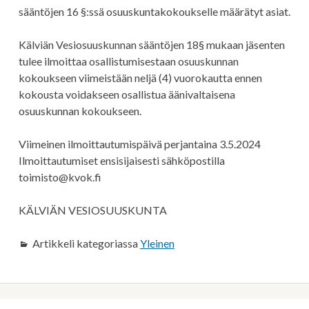
sääntöjen 16 §:ssä osuuskuntakokoukselle määrätyt asiat.
Kälviän Vesiosuuskunnan sääntöjen 18§ mukaan jäsenten
tulee ilmoittaa osallistumisestaan osuuskunnan
kokoukseen viimeistään neljä (4) vuorokautta ennen
kokousta voidakseen osallistua äänivaltaisena
osuuskunnan kokoukseen.
Viimeinen ilmoittautumispäivä perjantaina 3.5.2024
Ilmoittautumiset ensisijaisesti sähköpostilla
toimisto@kvok.fi
KÄLVIÄN VESIOSUUSKUNTA
Artikkeli kategoriassa
Yleinen