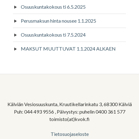
Osuuskuntakokous ti 6.5.2025
Perusmaksun hinta nousee 1.1.2025
Osuuskuntakokous ti 7.5.2024
MAKSUT MUUTTUVAT 1.1.2024 ALKAEN
Alapalkin
sivupalkki
Kälviän Vesiosuuskunta, Kruutikellarinkatu 3, 68300 Kälviä
Puh: 044 493 9556 , Päivystys: puhelin 0400 361 577
toimisto(at)kvok.fi
Tietosuojaseloste