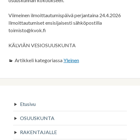
osuuskunnan kokoukseen.
Viimeinen ilmoittautumispäivä perjantaina 24.4.2026
Ilmoittautumiset ensisijaisesti sähköpostilla
toimisto@kvok.fi
KÄLVIÄN VESIOSUUSKUNTA
Artikkeli kategoriassa
Yleinen
Sivupalkki
Etusivu
OSUUSKUNTA
RAKENTAJALLE