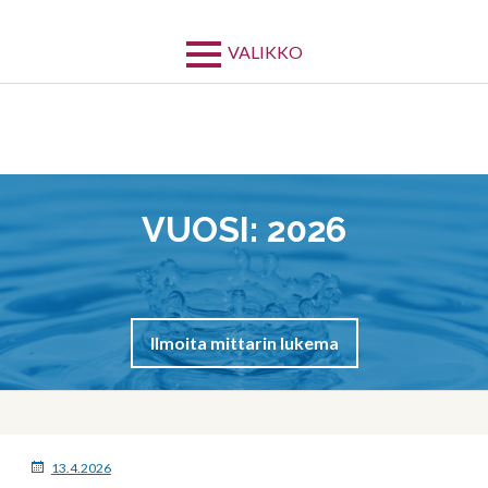
Siirry
sisältöön
VALIKKO
VUOSI:
2026
Ilmoita mittarin lukema
MURUPOLKU
JULKAISTU
13.4.2026