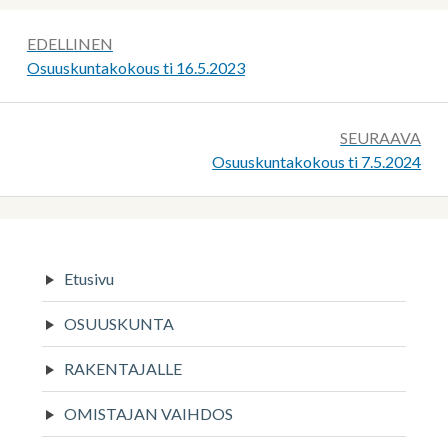
Artikkelien
EDELLINEN
selaus
Edellinen:
Osuuskuntakokous ti 16.5.2023
SEURAAVA
Seuraava:
Osuuskuntakokous ti 7.5.2024
Sivupalkki
Etusivu
OSUUSKUNTA
RAKENTAJALLE
OMISTAJAN VAIHDOS