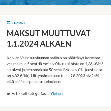
MURUPOLKU
JULKAISTU
21.9.2023
MAKSUT MUUTTUVAT
1.1.2024 ALKAEN
Kälviän Vesiosuuskunnan hallitus on päättänyt korottaa
3
3
vesimaksua 5 senttiä /m
alv 0%. (uusi hinta on 1,364€/m
sis alv:n) ja perusmaksua 50 senttiä/kk alv 0% (uusi hinta
on 6,82 €/kk). Liittymämaksuun tulee 9.8.2023 alv 24%
eikä enää ole palautuskelpoinen.
Artikkeli kategoriassa
Yleinen