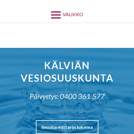
Siirry
sisältöön
VALIKKO
KÄLVIÄN
VESIOSUUSKUNTA
Päivystys: 0400 361 577
Ilmoita mittarin lukema