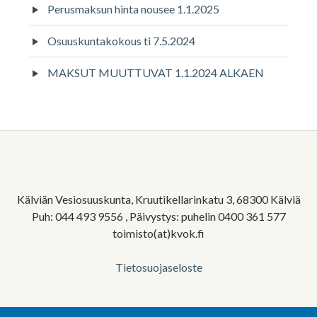
Perusmaksun hinta nousee 1.1.2025
Osuuskuntakokous ti 7.5.2024
MAKSUT MUUTTUVAT 1.1.2024 ALKAEN
Alapalkin
sivupalkki
Kälviän Vesiosuuskunta, Kruutikellarinkatu 3, 68300 Kälviä
Puh: 044 493 9556 , Päivystys: puhelin 0400 361 577
toimisto(at)kvok.fi
Tietosuojaseloste