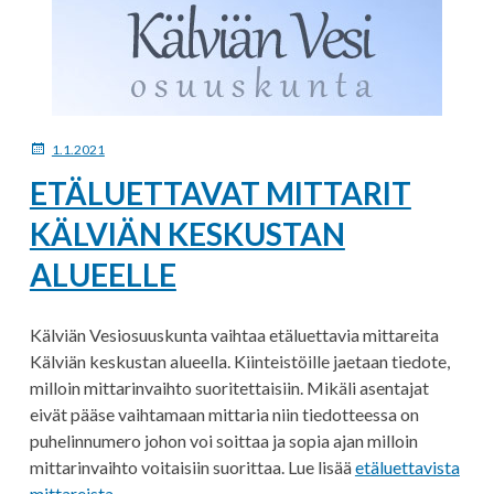
JULKAISTU
1.1.2021
ETÄLUETTAVAT MITTARIT
KÄLVIÄN KESKUSTAN
ALUEELLE
Kälviän Vesiosuuskunta vaihtaa etäluettavia mittareita
Kälviän keskustan alueella. Kiinteistöille jaetaan tiedote,
milloin mittarinvaihto suoritettaisiin. Mikäli asentajat
eivät pääse vaihtamaan mittaria niin tiedotteessa on
puhelinnumero johon voi soittaa ja sopia ajan milloin
mittarinvaihto voitaisiin suorittaa. Lue lisää
etäluettavista
mittareista.