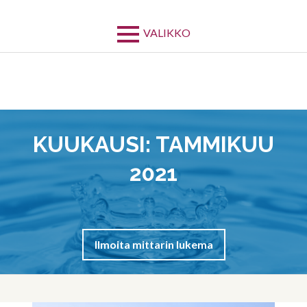
Siirry
sisältöön
VALIKKO
KUUKAUSI:
TAMMIKUU
2021
Ilmoita mittarin lukema
MURUPOLKU